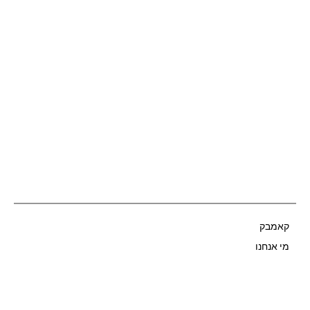
קאמבק
Start Now
מי אנחנו
מדברים עלינו
תוכנית ריסטרט