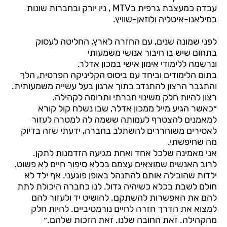
עבדה כמעצבת גרפית בMTV , ניו יורק ובחברות שונות
במילאנו-איטליה ולוזאן-שוויץ.
לפני שמונה שנים, עם החזרה לארץ, החליטה לעסוק
בתחום שיש בו חיבור אנושי משמעותי
ונרשמה ללימודי אימון אישי במכון אדלר.
בתום הלימודים וביחד עם ביסוס הקליניקה הפרטית, הלך
והתגבר הרצון להתנדב בתוך ארגון בעל עשייה משמעותית.
רצון להיות חלק משינוי חברתי ותרומה לקהילה.
״כאשר הגיע מייל ממכון אדלר, שבו נשלח קול קורא
למאמנים להצטרף לעמותה ששמה לה למטרה לעזור
לאסירים משוחררים להשתלב בחברה, ידעתי שזה בדיוק
מה שחיפשתי.
אני מאמינה שלכל אחד ואחת מגיעה הזדמנות לתקן.
לרוב האנשים שמוצאים עצמם בכלא סיפור חיים לא פשוט.
ילדות שהובילה אותם להתנהל באופן פוגעני. אף ילד לא
חולם לשבת בכלא כשיהיה גדול. לנו כחברה היכולת לתת
להם את האפשרות להשתקם. להושיט יד ולעזור להם
למצוא את הדרך חזרה לחיים נורמטיביים. להיות חלק
מהקהילה. זאת החובה שלנו. זאת הזכות שלהם.״