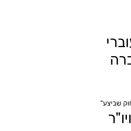
ברי
רה
וק שביצע"
ו"ר