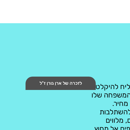
​לזכרה של ארן גורן ז"ל
ליח להיקלט
. המשפחה שלו
מחיר.
להשתלבות
 מלווים
ים אל מחוץ